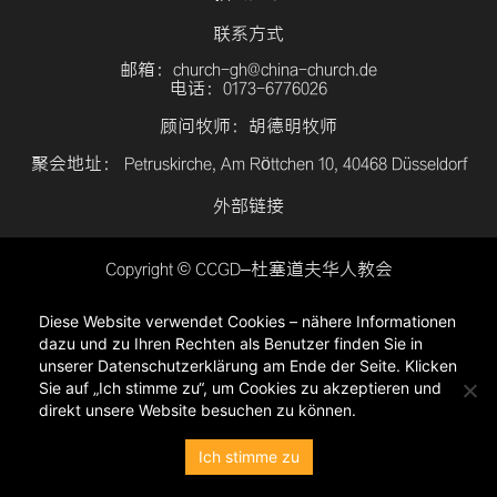
联系方式
邮箱：church-gh@china-church.de
电话：0173-6776026
顾问牧师：胡德明牧师
聚会地址： Petruskirche, Am Röttchen 10, 40468 Düsseldorf
外部链接
Copyright © CCGD–杜塞道夫华人教会
登入
Diese Website verwendet Cookies – nähere Informationen
隐私政策
dazu und zu Ihren Rechten als Benutzer finden Sie in
unserer Datenschutzerklärung am Ende der Seite. Klicken
Sie auf „Ich stimme zu“, um Cookies zu akzeptieren und
direkt unsere Website besuchen zu können.
Ich stimme zu