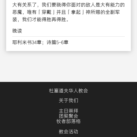
大有关系了，我们要晓得你面对的敌人是大有能力的
恶魔，唯有「穿戴」并且「拿起」神所赐的全副军
装，我们才能得胜再得胜。
晚读
耶利米书34章；诗篇5-6章
杜塞道夫华人教会
关于我们
主日崇拜
团契聚会
牧者部落格
教会活动