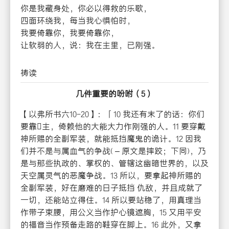
你是我藏身处，你必以得救的乐歌，
四面环绕我，每当我心惧怕时，
我要倚靠你，我要倚靠你，
让软弱的人，说：我在主里，已刚强。
祷读
几件重要的吩咐
（
5
）
【以弗所书六10-20】：「10 我还有末了的话：你们
要靠主，倚赖他的大能大力作刚强的人。11 要穿戴
神所赐的全副军装，就能抵挡魔鬼的诡计。12 因我
们并不是与属血气的争战( – 原文是摔跤；下同)，乃
是与那些执政的、掌权的、管辖这幽暗世界的，以及
天空属灵气的恶魔争战。13 所以，要拿起神所赐的
全副军装，好在磨难的日子抵挡 仇敌，并且成就了
一切，还能站立得住。14 所以要站稳了，用真理当
作带子束腰，用公义当作护心镜遮胸，15 又用平安
的福音当作预备走路的鞋穿在脚上。16 此外，又拿