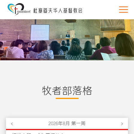
牧者部落格
2026
年
8
月 第
一
周