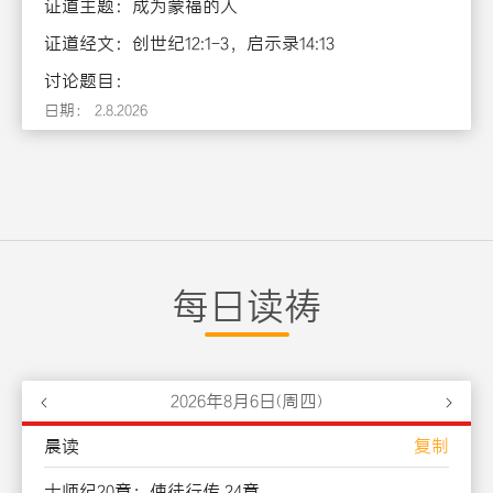
证道主题：成为蒙福的人
证道经文：创世纪12:1-3，启示录14:13
讨论题目：
日期：
2
.
8
.
2026
每日读祷
2026
年
8
月
6
日(
周四
)
晨读
复制
士师纪20章；使徒行传 24章