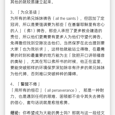
其他的就较易建立起来。
3、「为众圣徒」
为所有的弟兄姊妹祷告（all the saints），但因加了定
冠词，所以是要强调要为那些「在基督耶稣里有忠心
的人」（弗1）祷告，那些人承担了更多教会建造的
责任，所以他们更需要有更多人为他们守望代祷告，
免得撒但找到空隙攻击他们。当然保罗在此也提到要
大家「也为我祈求」，这样他就能站立得稳，在最需
要的时刻和最重要的地方能为主「放胆开口讲明福音
的奥秘」，尤其在写以弗所书的时候，他正在监里，
要能突破那样的环境保罗深知除非有许多的弟兄姊妹
为他代祷，否则难以突破种种的障碍。
4、「警醒不倦」
「用所有的恒忍」（all perseverance）， 那是一种耐
力，也是遇到任何的艰难、困顿都不会令其失去祷告
的信心，套句话说就是愈挫愈勇。
结论：
你希望成为大能的勇士吗？那就与这一段经文