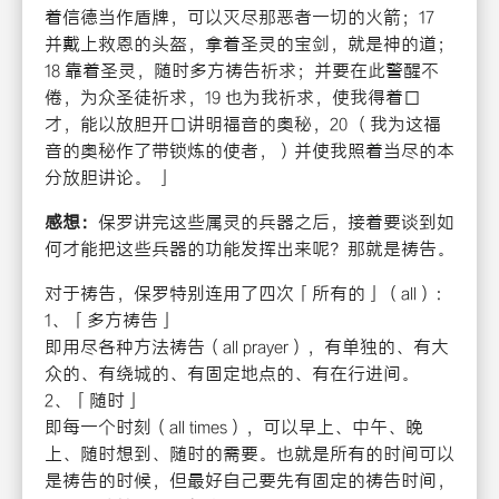
着信德当作盾牌，可以灭尽那恶者一切的火箭；17
并戴上救恩的头盔，拿着圣灵的宝剑，就是神的道；
18 靠着圣灵，随时多方祷告祈求；并要在此警醒不
倦，为众圣徒祈求，19 也为我祈求，使我得着口
才，能以放胆开口讲明福音的奥秘，20 （我为这福
音的奥秘作了带锁炼的使者，）并使我照着当尽的本
分放胆讲论。 」
感想：
保罗讲完这些属灵的兵器之后，接着要谈到如
何才能把这些兵器的功能发挥出来呢？那就是祷告。
对于祷告，保罗特别连用了四次「所有的」（all）：
1、「多方祷告」
即用尽各种方法祷告（all prayer），有单独的、有大
众的、有绕城的、有固定地点的、有在行进间。
2、「随时」
即每一个时刻（all times），可以早上、中午、晚
上、随时想到、随时的需要。也就是所有的时间可以
是祷告的时候，但最好自己要先有固定的祷告时间，