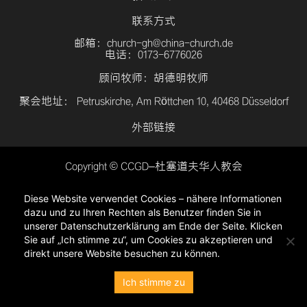
联系方式
邮箱：church-gh@china-church.de
电话：0173-6776026
顾问牧师：胡德明牧师
聚会地址： Petruskirche, Am Röttchen 10, 40468 Düsseldorf
外部链接
Copyright © CCGD–杜塞道夫华人教会
登入
Diese Website verwendet Cookies – nähere Informationen
隐私政策
dazu und zu Ihren Rechten als Benutzer finden Sie in
unserer Datenschutzerklärung am Ende der Seite. Klicken
Sie auf „Ich stimme zu“, um Cookies zu akzeptieren und
direkt unsere Website besuchen zu können.
Ich stimme zu