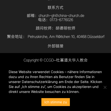
联系方式
邮箱：church-gh@china-church.de
电话：0173-6776026
顾问牧师：胡德明牧师
聚会地址： Petruskirche, Am Röttchen 10, 40468 Düsseldorf
外部链接
Copyright © CCGD–杜塞道夫华人教会
登入
Diese Website verwendet Cookies – nähere Informationen
隐私政策
dazu und zu Ihren Rechten als Benutzer finden Sie in
unserer Datenschutzerklärung am Ende der Seite. Klicken
Sie auf „Ich stimme zu“, um Cookies zu akzeptieren und
direkt unsere Website besuchen zu können.
Ich stimme zu