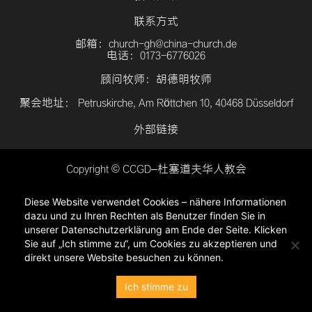
联系方式
邮箱：church-gh@china-church.de
电话：0173-6776026
顾问牧师：胡德明牧师
聚会地址： Petruskirche, Am Röttchen 10, 40468 Düsseldorf
外部链接
Copyright © CCGD–杜塞道夫华人教会
登入
Diese Website verwendet Cookies – nähere Informationen
隐私政策
dazu und zu Ihren Rechten als Benutzer finden Sie in
unserer Datenschutzerklärung am Ende der Seite. Klicken
Sie auf „Ich stimme zu“, um Cookies zu akzeptieren und
direkt unsere Website besuchen zu können.
Ich stimme zu