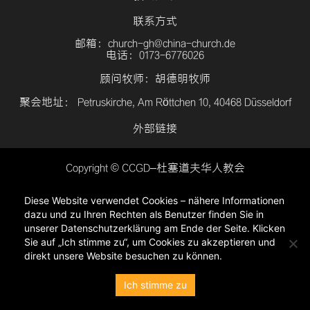
联系方式
邮箱：church-gh@china-church.de
电话：0173-6776026
顾问牧师：胡德明牧师
聚会地址： Petruskirche, Am Röttchen 10, 40468 Düsseldorf
外部链接
Copyright © CCGD–杜塞道夫华人教会
登入
Diese Website verwendet Cookies – nähere Informationen
隐私政策
dazu und zu Ihren Rechten als Benutzer finden Sie in
unserer Datenschutzerklärung am Ende der Seite. Klicken
Sie auf „Ich stimme zu“, um Cookies zu akzeptieren und
direkt unsere Website besuchen zu können.
Ich stimme zu