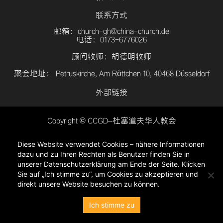
联系方式
邮箱：church-gh@china-church.de
电话：0173-6776026
顾问牧师：胡德明牧师
聚会地址： Petruskirche, Am Röttchen 10, 40468 Düsseldorf
外部链接
Copyright © CCGD–杜塞道夫华人教会
登入
Diese Website verwendet Cookies – nähere Informationen
隐私政策
dazu und zu Ihren Rechten als Benutzer finden Sie in
unserer Datenschutzerklärung am Ende der Seite. Klicken
Sie auf „Ich stimme zu“, um Cookies zu akzeptieren und
direkt unsere Website besuchen zu können.
Ich stimme zu