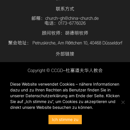
联系方式
邮箱：church-gh@china-church.de
电话：0173-6776026
顾问牧师：胡德明牧师
聚会地址： Petruskirche, Am Röttchen 10, 40468 Düsseldorf
外部链接
Copyright © CCGD–杜塞道夫华人教会
登入
Diese Website verwendet Cookies – nähere Informationen
隐私政策
dazu und zu Ihren Rechten als Benutzer finden Sie in
unserer Datenschutzerklärung am Ende der Seite. Klicken
Sie auf „Ich stimme zu“, um Cookies zu akzeptieren und
direkt unsere Website besuchen zu können.
Ich stimme zu