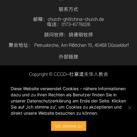
联系方式
邮箱：church-gh@china-church.de
电话：0173-6776026
顾问牧师：胡德明牧师
聚会地址： Petruskirche, Am Röttchen 10, 40468 Düsseldorf
外部链接
Copyright © CCGD–杜塞道夫华人教会
登入
Diese Website verwendet Cookies – nähere Informationen
隐私政策
dazu und zu Ihren Rechten als Benutzer finden Sie in
unserer Datenschutzerklärung am Ende der Seite. Klicken
Sie auf „Ich stimme zu“, um Cookies zu akzeptieren und
direkt unsere Website besuchen zu können.
Ich stimme zu