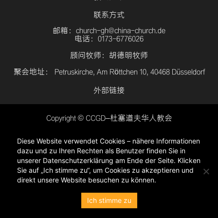
联系方式
邮箱：church-gh@china-church.de
电话：0173-6776026
顾问牧师：胡德明牧师
聚会地址： Petruskirche, Am Röttchen 10, 40468 Düsseldorf
外部链接
Copyright © CCGD–杜塞道夫华人教会
登入
Diese Website verwendet Cookies – nähere Informationen
隐私政策
dazu und zu Ihren Rechten als Benutzer finden Sie in
unserer Datenschutzerklärung am Ende der Seite. Klicken
Sie auf „Ich stimme zu“, um Cookies zu akzeptieren und
direkt unsere Website besuchen zu können.
Ich stimme zu