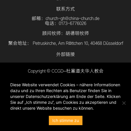
联系方式
邮箱：church-gh@china-church.de
电话：0173-6776026
顾问牧师：胡德明牧师
聚会地址： Petruskirche, Am Röttchen 10, 40468 Düsseldorf
外部链接
Copyright © CCGD–杜塞道夫华人教会
登入
Diese Website verwendet Cookies – nähere Informationen
隐私政策
dazu und zu Ihren Rechten als Benutzer finden Sie in
unserer Datenschutzerklärung am Ende der Seite. Klicken
Sie auf „Ich stimme zu“, um Cookies zu akzeptieren und
direkt unsere Website besuchen zu können.
Ich stimme zu