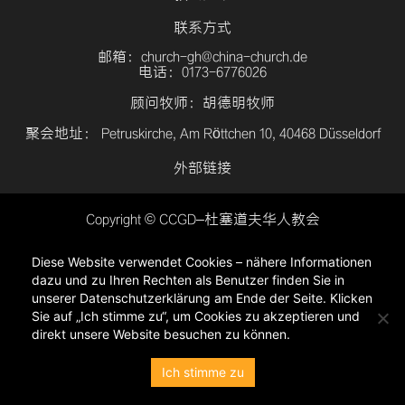
联系方式
邮箱：church-gh@china-church.de
电话：0173-6776026
顾问牧师：胡德明牧师
聚会地址： Petruskirche, Am Röttchen 10, 40468 Düsseldorf
外部链接
Copyright © CCGD–杜塞道夫华人教会
登入
Diese Website verwendet Cookies – nähere Informationen
隐私政策
dazu und zu Ihren Rechten als Benutzer finden Sie in
unserer Datenschutzerklärung am Ende der Seite. Klicken
Sie auf „Ich stimme zu“, um Cookies zu akzeptieren und
direkt unsere Website besuchen zu können.
Ich stimme zu