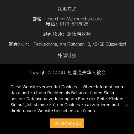
联系方式
邮箱：church-gh@china-church.de
电话：0173-6776026
顾问牧师：胡德明牧师
聚会地址： Petruskirche, Am Röttchen 10, 40468 Düsseldorf
外部链接
Copyright © CCGD–杜塞道夫华人教会
登入
Diese Website verwendet Cookies – nähere Informationen
隐私政策
dazu und zu Ihren Rechten als Benutzer finden Sie in
unserer Datenschutzerklärung am Ende der Seite. Klicken
Sie auf „Ich stimme zu“, um Cookies zu akzeptieren und
direkt unsere Website besuchen zu können.
Ich stimme zu