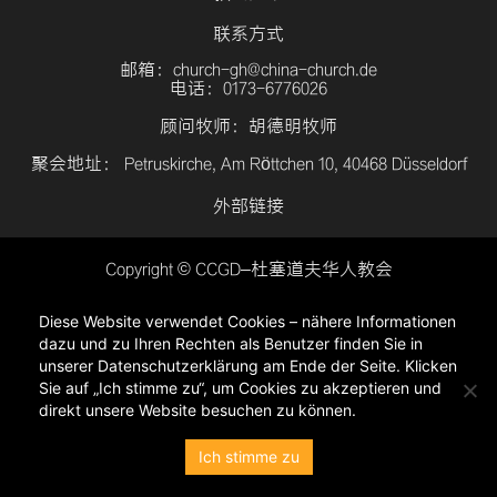
联系方式
邮箱：church-gh@china-church.de
电话：0173-6776026
顾问牧师：胡德明牧师
聚会地址： Petruskirche, Am Röttchen 10, 40468 Düsseldorf
外部链接
Copyright © CCGD–杜塞道夫华人教会
登入
Diese Website verwendet Cookies – nähere Informationen
隐私政策
dazu und zu Ihren Rechten als Benutzer finden Sie in
unserer Datenschutzerklärung am Ende der Seite. Klicken
Sie auf „Ich stimme zu“, um Cookies zu akzeptieren und
direkt unsere Website besuchen zu können.
Ich stimme zu