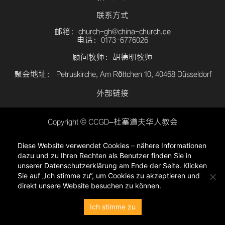
联系方式
邮箱：church-gh@china-church.de
电话：0173-6776026
顾问牧师：胡德明牧师
聚会地址： Petruskirche, Am Röttchen 10, 40468 Düsseldorf
外部链接
Copyright © CCGD–杜塞道夫华人教会
登入
Diese Website verwendet Cookies – nähere Informationen
隐私政策
dazu und zu Ihren Rechten als Benutzer finden Sie in
unserer Datenschutzerklärung am Ende der Seite. Klicken
Sie auf „Ich stimme zu“, um Cookies zu akzeptieren und
direkt unsere Website besuchen zu können.
Ich stimme zu