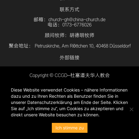
联系方式
邮箱：church-gh@china-church.de
电话：0173-6776026
顾问牧师：胡德明牧师
聚会地址： Petruskirche, Am Röttchen 10, 40468 Düsseldorf
外部链接
Copyright © CCGD–杜塞道夫华人教会
登入
Diese Website verwendet Cookies – nähere Informationen
隐私政策
dazu und zu Ihren Rechten als Benutzer finden Sie in
unserer Datenschutzerklärung am Ende der Seite. Klicken
Sie auf „Ich stimme zu“, um Cookies zu akzeptieren und
direkt unsere Website besuchen zu können.
Ich stimme zu