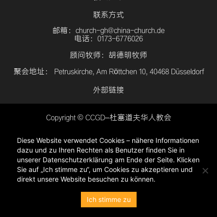
联系方式
邮箱：church-gh@china-church.de
电话：0173-6776026
顾问牧师：胡德明牧师
聚会地址： Petruskirche, Am Röttchen 10, 40468 Düsseldorf
外部链接
Copyright © CCGD–杜塞道夫华人教会
登入
Diese Website verwendet Cookies – nähere Informationen
隐私政策
dazu und zu Ihren Rechten als Benutzer finden Sie in
unserer Datenschutzerklärung am Ende der Seite. Klicken
Sie auf „Ich stimme zu“, um Cookies zu akzeptieren und
direkt unsere Website besuchen zu können.
Ich stimme zu