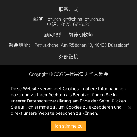
联系方式
邮箱：church-gh@china-church.de
电话：0173-6776026
顾问牧师：胡德明牧师
聚会地址： Petruskirche, Am Röttchen 10, 40468 Düsseldorf
外部链接
Copyright © CCGD–杜塞道夫华人教会
登入
Diese Website verwendet Cookies – nähere Informationen
隐私政策
dazu und zu Ihren Rechten als Benutzer finden Sie in
unserer Datenschutzerklärung am Ende der Seite. Klicken
Sie auf „Ich stimme zu“, um Cookies zu akzeptieren und
direkt unsere Website besuchen zu können.
Ich stimme zu