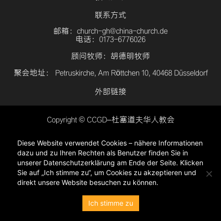
联系方式
邮箱：church-gh@china-church.de
电话：0173-6776026
顾问牧师：胡德明牧师
聚会地址： Petruskirche, Am Röttchen 10, 40468 Düsseldorf
外部链接
Copyright © CCGD–杜塞道夫华人教会
登入
Diese Website verwendet Cookies – nähere Informationen
隐私政策
dazu und zu Ihren Rechten als Benutzer finden Sie in
unserer Datenschutzerklärung am Ende der Seite. Klicken
Sie auf „Ich stimme zu“, um Cookies zu akzeptieren und
direkt unsere Website besuchen zu können.
Ich stimme zu