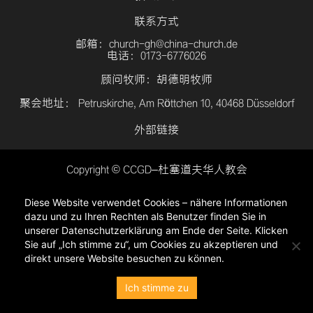
联系方式
邮箱：church-gh@china-church.de
电话：0173-6776026
顾问牧师：胡德明牧师
聚会地址： Petruskirche, Am Röttchen 10, 40468 Düsseldorf
外部链接
Copyright © CCGD–杜塞道夫华人教会
登入
Diese Website verwendet Cookies – nähere Informationen
隐私政策
dazu und zu Ihren Rechten als Benutzer finden Sie in
unserer Datenschutzerklärung am Ende der Seite. Klicken
Sie auf „Ich stimme zu“, um Cookies zu akzeptieren und
direkt unsere Website besuchen zu können.
Ich stimme zu