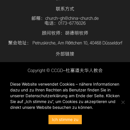
联系方式
邮箱：church-gh@china-church.de
电话：0173-6776026
顾问牧师：胡德明牧师
聚会地址： Petruskirche, Am Röttchen 10, 40468 Düsseldorf
外部链接
Copyright © CCGD–杜塞道夫华人教会
登入
Diese Website verwendet Cookies – nähere Informationen
隐私政策
dazu und zu Ihren Rechten als Benutzer finden Sie in
unserer Datenschutzerklärung am Ende der Seite. Klicken
Sie auf „Ich stimme zu“, um Cookies zu akzeptieren und
direkt unsere Website besuchen zu können.
Ich stimme zu