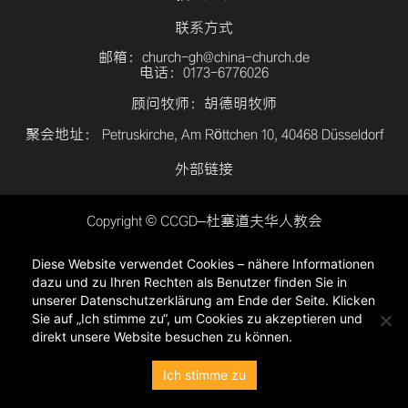
联系方式
邮箱：church-gh@china-church.de
电话：0173-6776026
顾问牧师：胡德明牧师
聚会地址： Petruskirche, Am Röttchen 10, 40468 Düsseldorf
外部链接
Copyright © CCGD–杜塞道夫华人教会
登入
Diese Website verwendet Cookies – nähere Informationen
隐私政策
dazu und zu Ihren Rechten als Benutzer finden Sie in
unserer Datenschutzerklärung am Ende der Seite. Klicken
Sie auf „Ich stimme zu“, um Cookies zu akzeptieren und
direkt unsere Website besuchen zu können.
Ich stimme zu