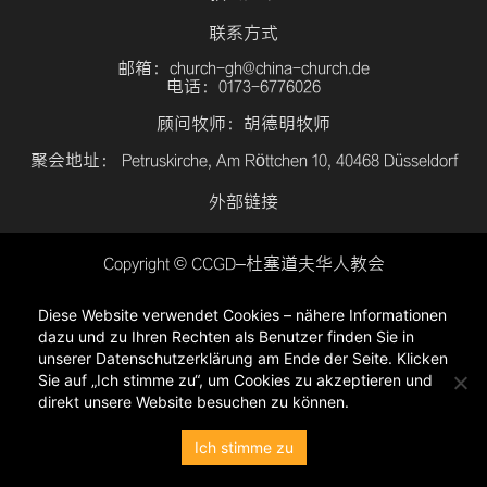
联系方式
邮箱：church-gh@china-church.de
电话：0173-6776026
顾问牧师：胡德明牧师
聚会地址： Petruskirche, Am Röttchen 10, 40468 Düsseldorf
外部链接
Copyright © CCGD–杜塞道夫华人教会
登入
Diese Website verwendet Cookies – nähere Informationen
隐私政策
dazu und zu Ihren Rechten als Benutzer finden Sie in
unserer Datenschutzerklärung am Ende der Seite. Klicken
Sie auf „Ich stimme zu“, um Cookies zu akzeptieren und
direkt unsere Website besuchen zu können.
Ich stimme zu