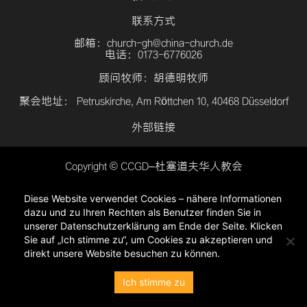
联系方式
邮箱：church-gh@china-church.de
电话：0173-6776026
顾问牧师：胡德明牧师
聚会地址： Petruskirche, Am Röttchen 10, 40468 Düsseldorf
外部链接
Copyright © CCGD–杜塞道夫华人教会
登入
Diese Website verwendet Cookies – nähere Informationen
隐私政策
dazu und zu Ihren Rechten als Benutzer finden Sie in
unserer Datenschutzerklärung am Ende der Seite. Klicken
Sie auf „Ich stimme zu“, um Cookies zu akzeptieren und
direkt unsere Website besuchen zu können.
Ich stimme zu