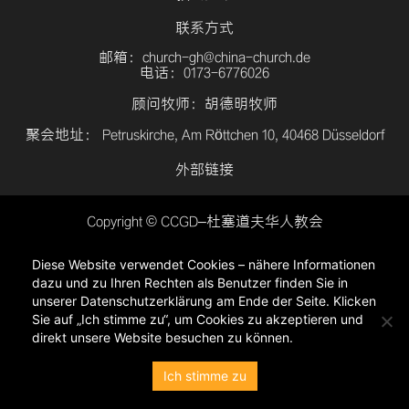
联系方式
邮箱：church-gh@china-church.de
电话：0173-6776026
顾问牧师：胡德明牧师
聚会地址： Petruskirche, Am Röttchen 10, 40468 Düsseldorf
外部链接
Copyright © CCGD–杜塞道夫华人教会
登入
Diese Website verwendet Cookies – nähere Informationen
隐私政策
dazu und zu Ihren Rechten als Benutzer finden Sie in
unserer Datenschutzerklärung am Ende der Seite. Klicken
Sie auf „Ich stimme zu“, um Cookies zu akzeptieren und
direkt unsere Website besuchen zu können.
Ich stimme zu