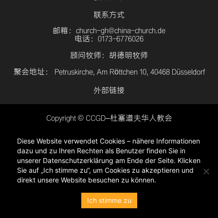
联系方式
邮箱：church-gh@china-church.de
电话：0173-6776026
顾问牧师：胡德明牧师
聚会地址： Petruskirche, Am Röttchen 10, 40468 Düsseldorf
外部链接
Copyright © CCGD–杜塞道夫华人教会
登入
Diese Website verwendet Cookies – nähere Informationen
隐私政策
dazu und zu Ihren Rechten als Benutzer finden Sie in
unserer Datenschutzerklärung am Ende der Seite. Klicken
Sie auf „Ich stimme zu“, um Cookies zu akzeptieren und
direkt unsere Website besuchen zu können.
Ich stimme zu