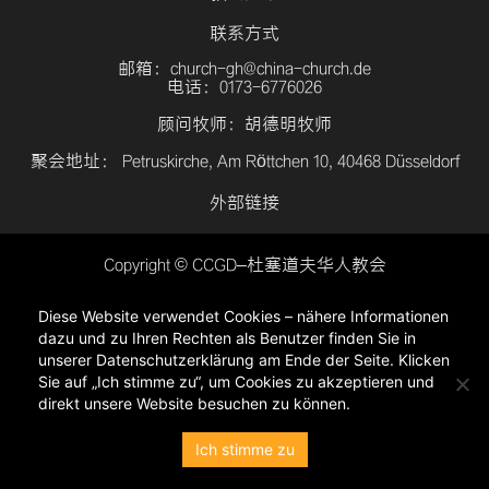
联系方式
邮箱：church-gh@china-church.de
电话：0173-6776026
顾问牧师：胡德明牧师
聚会地址： Petruskirche, Am Röttchen 10, 40468 Düsseldorf
外部链接
Copyright © CCGD–杜塞道夫华人教会
登入
Diese Website verwendet Cookies – nähere Informationen
隐私政策
dazu und zu Ihren Rechten als Benutzer finden Sie in
unserer Datenschutzerklärung am Ende der Seite. Klicken
Sie auf „Ich stimme zu“, um Cookies zu akzeptieren und
direkt unsere Website besuchen zu können.
Ich stimme zu