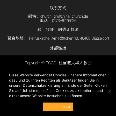
联系方式
邮箱：church-gh@china-church.de
电话：0173-6776026
顾问牧师：胡德明牧师
聚会地址： Petruskirche, Am Röttchen 10, 40468 Düsseldorf
外部链接
Copyright © CCGD–杜塞道夫华人教会
登入
Diese Website verwendet Cookies – nähere Informationen
隐私政策
dazu und zu Ihren Rechten als Benutzer finden Sie in
unserer Datenschutzerklärung am Ende der Seite. Klicken
Sie auf „Ich stimme zu“, um Cookies zu akzeptieren und
direkt unsere Website besuchen zu können.
Ich stimme zu