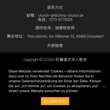
联系方式
邮箱：church-gh@china-church.de
电话：0173-6776026
顾问牧师：胡德明牧师
聚会地址： Petruskirche, Am Röttchen 10, 40468 Düsseldorf
外部链接
Copyright © CCGD–杜塞道夫华人教会
登入
Diese Website verwendet Cookies – nähere Informationen
隐私政策
dazu und zu Ihren Rechten als Benutzer finden Sie in
unserer Datenschutzerklärung am Ende der Seite. Klicken
Sie auf „Ich stimme zu“, um Cookies zu akzeptieren und
direkt unsere Website besuchen zu können.
Ich stimme zu