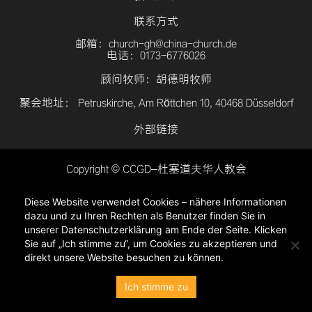
联系方式
邮箱：church-gh@china-church.de
电话：0173-6776026
顾问牧师：胡德明牧师
聚会地址： Petruskirche, Am Röttchen 10, 40468 Düsseldorf
外部链接
Copyright © CCGD–杜塞道夫华人教会
登入
Diese Website verwendet Cookies – nähere Informationen
隐私政策
dazu und zu Ihren Rechten als Benutzer finden Sie in
unserer Datenschutzerklärung am Ende der Seite. Klicken
Sie auf „Ich stimme zu“, um Cookies zu akzeptieren und
direkt unsere Website besuchen zu können.
Ich stimme zu