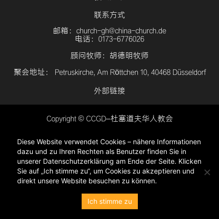
联系方式
邮箱：church-gh@china-church.de
电话：0173-6776026
顾问牧师：胡德明牧师
聚会地址： Petruskirche, Am Röttchen 10, 40468 Düsseldorf
外部链接
Copyright © CCGD–杜塞道夫华人教会
登入
Diese Website verwendet Cookies – nähere Informationen
隐私政策
dazu und zu Ihren Rechten als Benutzer finden Sie in
unserer Datenschutzerklärung am Ende der Seite. Klicken
Sie auf „Ich stimme zu“, um Cookies zu akzeptieren und
direkt unsere Website besuchen zu können.
Ich stimme zu