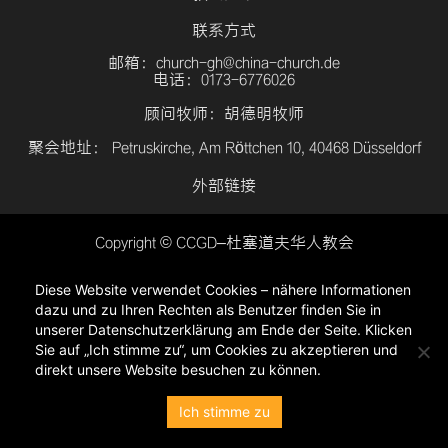
联系方式
邮箱：church-gh@china-church.de
电话：0173-6776026
顾问牧师：胡德明牧师
聚会地址： Petruskirche, Am Röttchen 10, 40468 Düsseldorf
外部链接
Copyright © CCGD–杜塞道夫华人教会
登入
Diese Website verwendet Cookies – nähere Informationen
隐私政策
dazu und zu Ihren Rechten als Benutzer finden Sie in
unserer Datenschutzerklärung am Ende der Seite. Klicken
Sie auf „Ich stimme zu“, um Cookies zu akzeptieren und
direkt unsere Website besuchen zu können.
Ich stimme zu