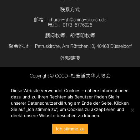
联系方式
邮箱：church-gh@china-church.de
电话：0173-6776026
顾问牧师：胡德明牧师
聚会地址： Petruskirche, Am Röttchen 10, 40468 Düsseldorf
外部链接
Copyright © CCGD–杜塞道夫华人教会
登入
Diese Website verwendet Cookies – nähere Informationen
隐私政策
dazu und zu Ihren Rechten als Benutzer finden Sie in
unserer Datenschutzerklärung am Ende der Seite. Klicken
Sie auf „Ich stimme zu“, um Cookies zu akzeptieren und
direkt unsere Website besuchen zu können.
Ich stimme zu