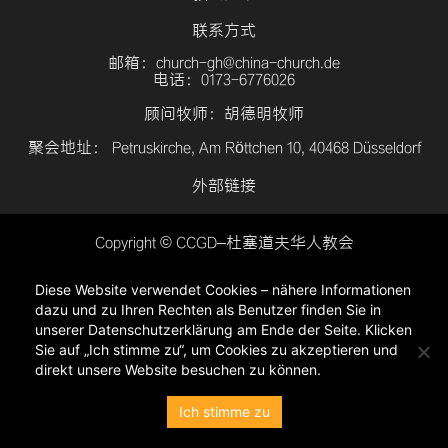
联系方式
邮箱：church-gh@china-church.de
电话：0173-6776026
顾问牧师：胡德明牧师
聚会地址： Petruskirche, Am Röttchen 10, 40468 Düsseldorf
外部链接
Copyright © CCGD–杜塞道夫华人教会
登入
Diese Website verwendet Cookies – nähere Informationen
隐私政策
dazu und zu Ihren Rechten als Benutzer finden Sie in
unserer Datenschutzerklärung am Ende der Seite. Klicken
Sie auf „Ich stimme zu“, um Cookies zu akzeptieren und
direkt unsere Website besuchen zu können.
Ich stimme zu