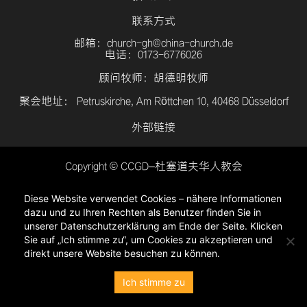
联系方式
邮箱：church-gh@china-church.de
电话：0173-6776026
顾问牧师：胡德明牧师
聚会地址： Petruskirche, Am Röttchen 10, 40468 Düsseldorf
外部链接
Copyright © CCGD–杜塞道夫华人教会
登入
Diese Website verwendet Cookies – nähere Informationen
隐私政策
dazu und zu Ihren Rechten als Benutzer finden Sie in
unserer Datenschutzerklärung am Ende der Seite. Klicken
Sie auf „Ich stimme zu“, um Cookies zu akzeptieren und
direkt unsere Website besuchen zu können.
Ich stimme zu