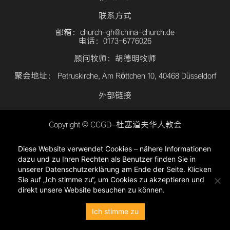
联系方式
邮箱：church-gh@china-church.de
电话：0173-6776026
顾问牧师：胡德明牧师
聚会地址： Petruskirche, Am Röttchen 10, 40468 Düsseldorf
外部链接
Copyright © CCGD–杜塞道夫华人教会
登入
Diese Website verwendet Cookies – nähere Informationen
隐私政策
dazu und zu Ihren Rechten als Benutzer finden Sie in
unserer Datenschutzerklärung am Ende der Seite. Klicken
Sie auf „Ich stimme zu“, um Cookies zu akzeptieren und
direkt unsere Website besuchen zu können.
Ich stimme zu