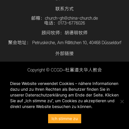
联系方式
邮箱：church-gh@china-church.de
电话：0173-6776026
顾问牧师：胡德明牧师
聚会地址： Petruskirche, Am Röttchen 10, 40468 Düsseldorf
外部链接
Copyright © CCGD–杜塞道夫华人教会
登入
Diese Website verwendet Cookies – nähere Informationen
隐私政策
dazu und zu Ihren Rechten als Benutzer finden Sie in
unserer Datenschutzerklärung am Ende der Seite. Klicken
Sie auf „Ich stimme zu“, um Cookies zu akzeptieren und
direkt unsere Website besuchen zu können.
Ich stimme zu