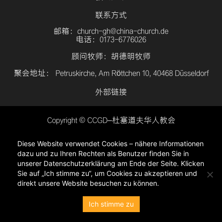
联系方式
邮箱：church-gh@china-church.de
电话：0173-6776026
顾问牧师：胡德明牧师
聚会地址： Petruskirche, Am Röttchen 10, 40468 Düsseldorf
外部链接
Copyright © CCGD–杜塞道夫华人教会
登入
Diese Website verwendet Cookies – nähere Informationen
隐私政策
dazu und zu Ihren Rechten als Benutzer finden Sie in
unserer Datenschutzerklärung am Ende der Seite. Klicken
Sie auf „Ich stimme zu“, um Cookies zu akzeptieren und
direkt unsere Website besuchen zu können.
Ich stimme zu