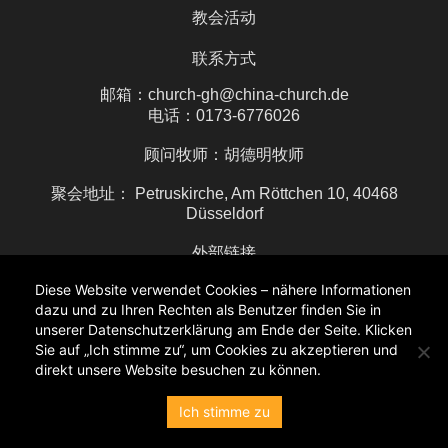
教会活动
联系方式
邮箱：church-gh@china-church.de
电话：0173-6776026
顾问牧师：胡德明牧师
聚会地址： Petruskirche, Am Röttchen 10, 40468
Düsseldorf
外部链接
Diese Website verwendet Cookies – nähere Informationen
dazu und zu Ihren Rechten als Benutzer finden Sie in
Copyright © CCGD–杜塞道夫华人教会
unserer Datenschutzerklärung am Ende der Seite. Klicken
登入
Sie auf „Ich stimme zu“, um Cookies zu akzeptieren und
direkt unsere Website besuchen zu können.
隐私政策
Ich stimme zu