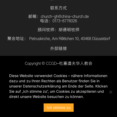
联系方式
邮箱：church-gh@china-church.de
电话：0173-6776026
顾问牧师：胡德明牧师
聚会地址： Petruskirche, Am Röttchen 10, 40468 Düsseldorf
外部链接
Copyright © CCGD–杜塞道夫华人教会
登入
Diese Website verwendet Cookies – nähere Informationen
隐私政策
dazu und zu Ihren Rechten als Benutzer finden Sie in
unserer Datenschutzerklärung am Ende der Seite. Klicken
Sie auf „Ich stimme zu“, um Cookies zu akzeptieren und
direkt unsere Website besuchen zu können.
Ich stimme zu