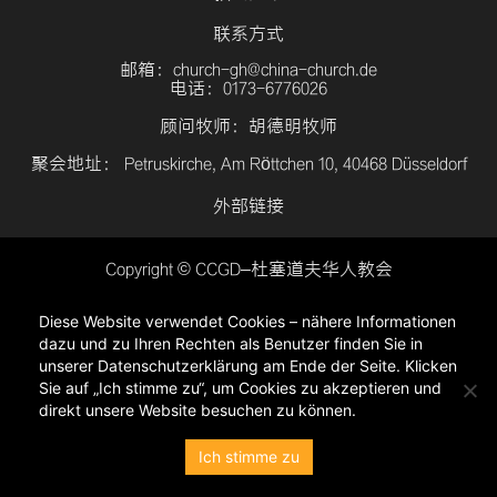
联系方式
邮箱：church-gh@china-church.de
电话：0173-6776026
顾问牧师：胡德明牧师
聚会地址： Petruskirche, Am Röttchen 10, 40468 Düsseldorf
外部链接
Copyright © CCGD–杜塞道夫华人教会
登入
Diese Website verwendet Cookies – nähere Informationen
隐私政策
dazu und zu Ihren Rechten als Benutzer finden Sie in
unserer Datenschutzerklärung am Ende der Seite. Klicken
Sie auf „Ich stimme zu“, um Cookies zu akzeptieren und
direkt unsere Website besuchen zu können.
Ich stimme zu