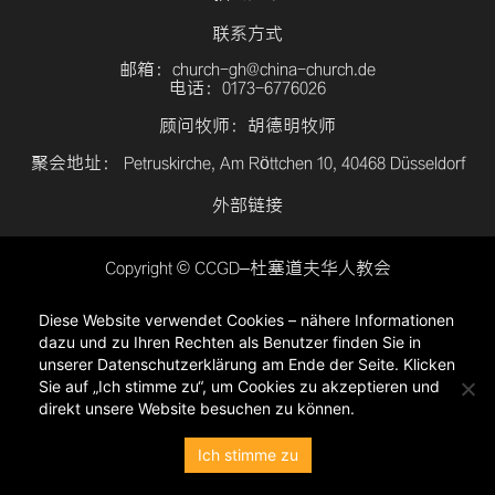
联系方式
邮箱：church-gh@china-church.de
电话：0173-6776026
顾问牧师：胡德明牧师
聚会地址： Petruskirche, Am Röttchen 10, 40468 Düsseldorf
外部链接
Copyright © CCGD–杜塞道夫华人教会
登入
Diese Website verwendet Cookies – nähere Informationen
隐私政策
dazu und zu Ihren Rechten als Benutzer finden Sie in
unserer Datenschutzerklärung am Ende der Seite. Klicken
Sie auf „Ich stimme zu“, um Cookies zu akzeptieren und
direkt unsere Website besuchen zu können.
Ich stimme zu