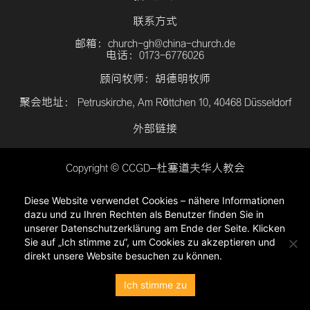
联系方式
邮箱：church-gh@china-church.de
电话：0173-6776026
顾问牧师：胡德明牧师
聚会地址： Petruskirche, Am Röttchen 10, 40468 Düsseldorf
外部链接
Copyright © CCGD–杜塞道夫华人教会
登入
Diese Website verwendet Cookies – nähere Informationen
隐私政策
dazu und zu Ihren Rechten als Benutzer finden Sie in
unserer Datenschutzerklärung am Ende der Seite. Klicken
Sie auf „Ich stimme zu“, um Cookies zu akzeptieren und
direkt unsere Website besuchen zu können.
Ich stimme zu