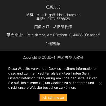
联系方式
邮箱：church-gh@china-church.de
电话：0173-6776026
顾问牧师：胡德明牧师
聚会地址： Petruskirche, Am Röttchen 10, 40468 Düsseldorf
外部链接
Copyright © CCGD–杜塞道夫华人教会
登入
Diese Website verwendet Cookies – nähere Informationen
隐私政策
dazu und zu Ihren Rechten als Benutzer finden Sie in
unserer Datenschutzerklärung am Ende der Seite. Klicken
Sie auf „Ich stimme zu“, um Cookies zu akzeptieren und
direkt unsere Website besuchen zu können.
Ich stimme zu