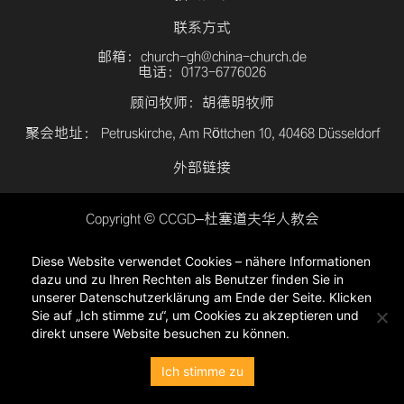
联系方式
邮箱：church-gh@china-church.de
电话：0173-6776026
顾问牧师：胡德明牧师
聚会地址： Petruskirche, Am Röttchen 10, 40468 Düsseldorf
外部链接
Copyright © CCGD–杜塞道夫华人教会
登入
Diese Website verwendet Cookies – nähere Informationen
隐私政策
dazu und zu Ihren Rechten als Benutzer finden Sie in
unserer Datenschutzerklärung am Ende der Seite. Klicken
Sie auf „Ich stimme zu“, um Cookies zu akzeptieren und
direkt unsere Website besuchen zu können.
Ich stimme zu