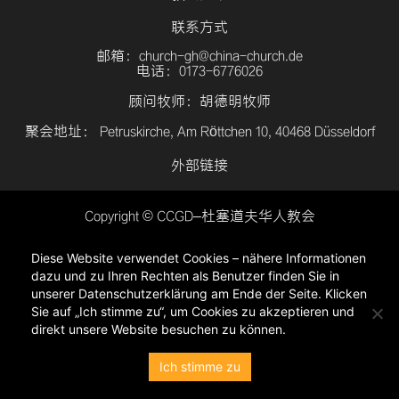
联系方式
邮箱：church-gh@china-church.de
电话：0173-6776026
顾问牧师：胡德明牧师
聚会地址： Petruskirche, Am Röttchen 10, 40468 Düsseldorf
外部链接
Copyright © CCGD–杜塞道夫华人教会
登入
Diese Website verwendet Cookies – nähere Informationen
隐私政策
dazu und zu Ihren Rechten als Benutzer finden Sie in
unserer Datenschutzerklärung am Ende der Seite. Klicken
Sie auf „Ich stimme zu“, um Cookies zu akzeptieren und
direkt unsere Website besuchen zu können.
Ich stimme zu