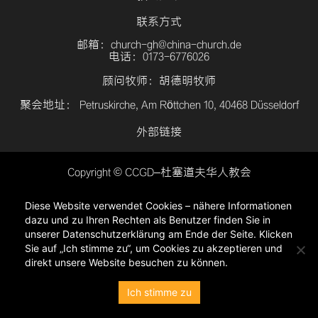
联系方式
邮箱：church-gh@china-church.de
电话：0173-6776026
顾问牧师：胡德明牧师
聚会地址： Petruskirche, Am Röttchen 10, 40468 Düsseldorf
外部链接
Copyright © CCGD–杜塞道夫华人教会
登入
Diese Website verwendet Cookies – nähere Informationen
隐私政策
dazu und zu Ihren Rechten als Benutzer finden Sie in
unserer Datenschutzerklärung am Ende der Seite. Klicken
Sie auf „Ich stimme zu“, um Cookies zu akzeptieren und
direkt unsere Website besuchen zu können.
Ich stimme zu