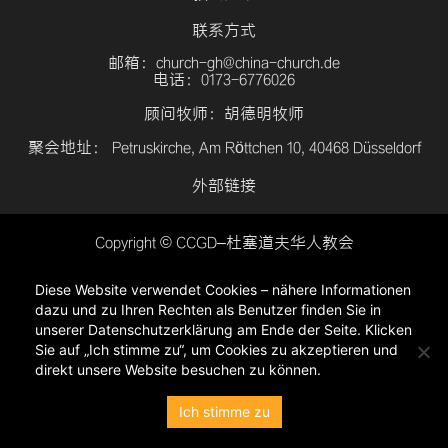
联系方式
邮箱：church-gh@china-church.de
电话：0173-6776026
顾问牧师：胡德明牧师
聚会地址： Petruskirche, Am Röttchen 10, 40468 Düsseldorf
外部链接
Copyright © CCGD–杜塞道夫华人教会
登入
Diese Website verwendet Cookies – nähere Informationen
隐私政策
dazu und zu Ihren Rechten als Benutzer finden Sie in
unserer Datenschutzerklärung am Ende der Seite. Klicken
Sie auf „Ich stimme zu“, um Cookies zu akzeptieren und
direkt unsere Website besuchen zu können.
Ich stimme zu