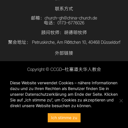
联系方式
邮箱：church-gh@china-church.de
电话：0173-6776026
顾问牧师：胡德明牧师
聚会地址： Petruskirche, Am Röttchen 10, 40468 Düsseldorf
外部链接
Copyright © CCGD–杜塞道夫华人教会
登入
Diese Website verwendet Cookies – nähere Informationen
隐私政策
dazu und zu Ihren Rechten als Benutzer finden Sie in
unserer Datenschutzerklärung am Ende der Seite. Klicken
Sie auf „Ich stimme zu“, um Cookies zu akzeptieren und
direkt unsere Website besuchen zu können.
Ich stimme zu