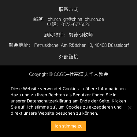
联系方式
邮箱：church-gh@china-church.de
电话：0173-6776026
顾问牧师：胡德明牧师
聚会地址： Petruskirche, Am Röttchen 10, 40468 Düsseldorf
外部链接
Copyright © CCGD–杜塞道夫华人教会
登入
Diese Website verwendet Cookies – nähere Informationen
隐私政策
dazu und zu Ihren Rechten als Benutzer finden Sie in
unserer Datenschutzerklärung am Ende der Seite. Klicken
Sie auf „Ich stimme zu“, um Cookies zu akzeptieren und
direkt unsere Website besuchen zu können.
Ich stimme zu